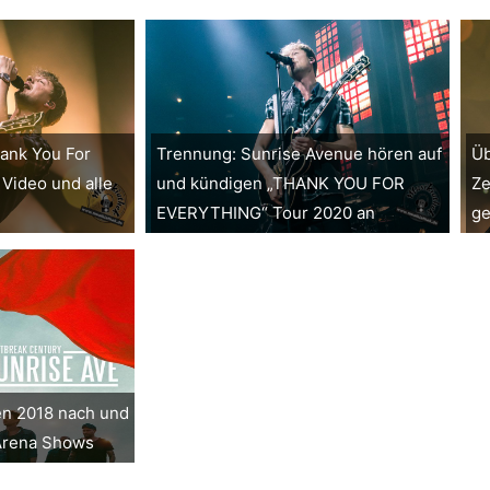
ank You For
Trennung: Sunrise Avenue hören auf
Üb
 Video und alle
und kündigen „THANK YOU FOR
Ze
EVERYTHING“ Tour 2020 an
ge
en 2018 nach und
 Arena Shows