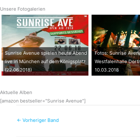
Unsere Fotogalerien
Sunrise Avenue spielen heute Abend
Fotos: Sunrise Aven
live in München auf dem Königsplatz
Westfalenhalle Dor
(22.06.2018)
10.03.2018
Aktuelle Alben
[amazon bestseller="Sunrise Avenue"]
←
Vorheriger Band