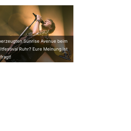
erzeugten Sunrise Avenue beim
ltfestival Ruhr? Eure Meinung ist
fragt!