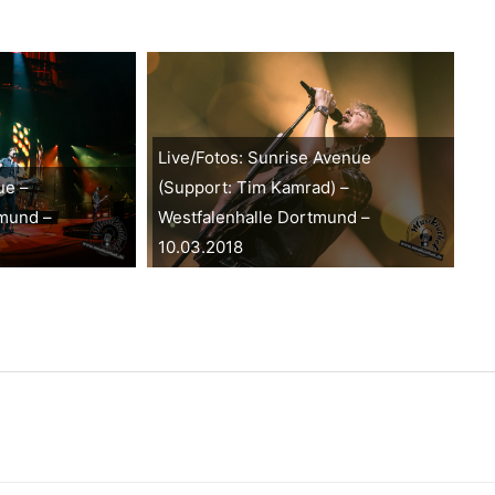
Live/Fotos: Sunrise Avenue
ue –
(Support: Tim Kamrad) –
tmund –
Westfalenhalle Dortmund –
10.03.2018