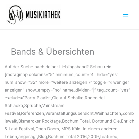
Zum
Hau
Inhalt
springen
Bands & Übersichten
Auf der Suche nach deiner Lieblingsband? Schau rein!
[mctagmap columns=”5″ minimum_count=”4″ hide=”yes”
num_show=”32″ more=”weitere anzeigen »” toggle=”« weniger
anzeigen” show_empty=”no” name_divider=”|” tag_count=”yes”
exclude=”Party,Playlist,Ole auf Schalke,Rocco del
Schlacko,Sprüche,Vainstream
Festival,Referenzen,Veranstaltungsübersicht,Weihnachten,Zomb
iewalk,Bismarcker Rocktage,Bochum Total, Dortmund Ole,Ehrlich
& Laut Festival,Open Doors, MPS Köln, In einem anderen
Leben,angesagt,Blog,Bochum Total 2016,2009,featured,