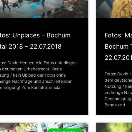
tos: Unplaces – Bochum
Fotos: Ma
tal 2018 – 22.07.2018
Bochum T
22.07.20
os: David Hennen Alle Fotos unterliegen
 deutschen Urheberrecht. Keine
Fotos: David 
zung / kein Upload der Fotos ohne
dem deutsche
herige Nachfrage und anschließender
Nutzung / kei
ehmigung! Zum Kontaktformular
vorherige Nac
Genehmigung!
Bands und