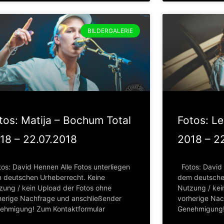
BILDERGALERIE
tos: Matija – Bochum Total
Fotos: L
18 – 22.07.2018
2018 – 2
os: David Hennen Alle Fotos unterliegen
Fotos: David 
 deutschen Urheberrecht. Keine
dem deutsche
zung / kein Upload der Fotos ohne
Nutzung / kei
herige Nachfrage und anschließender
vorherige Nac
ehmigung! Zum Kontaktformular
Genehmigung!