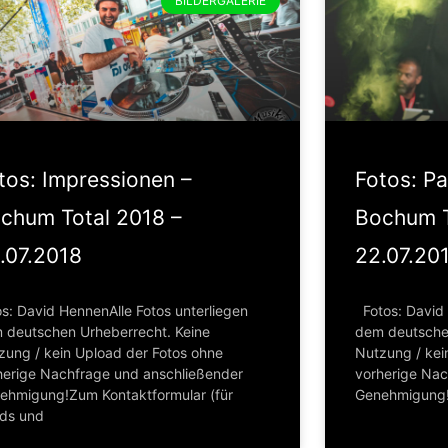
BILDERGALERIE
tos: Impressionen –
Fotos: P
chum Total 2018 –
Bochum T
.07.2018
22.07.20
os: David HennenAlle Fotos unterliegen
Fotos: David 
 deutschen Urheberrecht. Keine
dem deutsche
zung / kein Upload der Fotos ohne
Nutzung / kei
herige Nachfrage und anschließender
vorherige Nac
ehmigung!Zum Kontaktformular (für
Genehmigung!
ds und