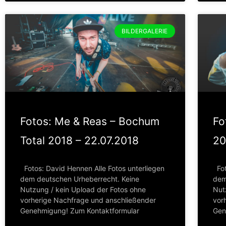
BILDERGALERIE
Fotos: Me & Reas – Bochum
Fo
Total 2018 – 22.07.2018
20
Fotos: David Hennen Alle Fotos unterliegen
Fot
dem deutschen Urheberrecht. Keine
dem
Nutzung / kein Upload der Fotos ohne
Nut
vorherige Nachfrage und anschließender
vor
Genehmigung! Zum Kontaktformular
Gen