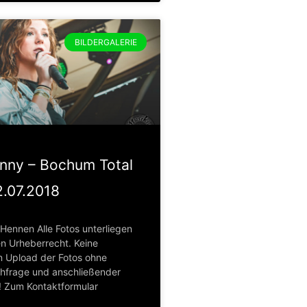
BILDERGALERIE
enny – Bochum Total
2.07.2018
Hennen Alle Fotos unterliegen
n Urheberrecht. Keine
n Upload der Fotos ohne
hfrage und anschließender
 Zum Kontaktformular