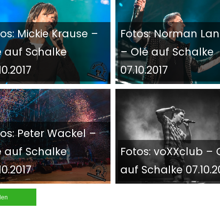
os: Mickie Krause –
Fotos: Norman La
é auf Schalke
– Olé auf Schalke
10.2017
07.10.2017
os: Peter Wackel –
é auf Schalke
Fotos: voXXclub – 
10.2017
auf Schalke 07.10.2
ilen