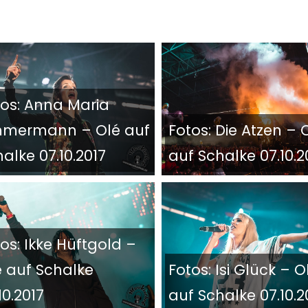
tos: Anna Maria
mmermann – Olé auf
Fotos: Die Atzen – 
alke 07.10.2017
auf Schalke 07.10.2
os: Ikke Hüftgold –
é auf Schalke
Fotos: Isi Glück – O
10.2017
auf Schalke 07.10.2