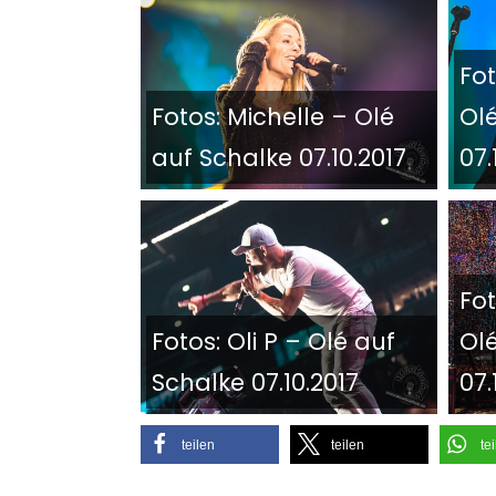
Fot
Fotos: Michelle – Olé
Ol
auf Schalke 07.10.2017
07.
Fot
Fotos: Oli P – Olé auf
Ol
Schalke 07.10.2017
07.
teilen
teilen
te