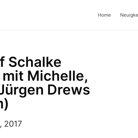
Home
Neuigke
uf Schalke
 mit Michelle,
 Jürgen Drews
m)
, 2017