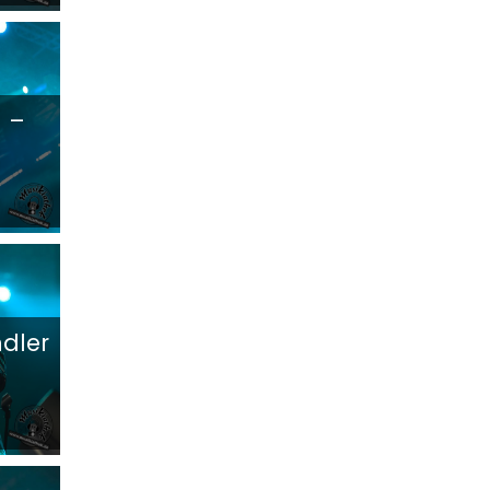
l –
dler