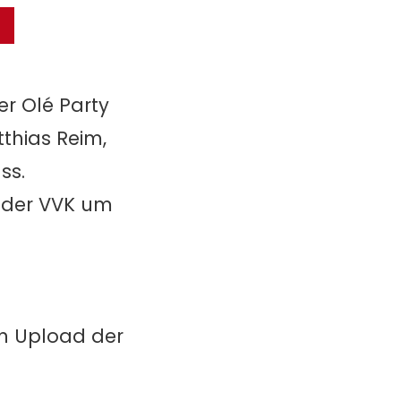
er Olé Party
tthias Reim,
ss.
 der VVK um
in Upload der