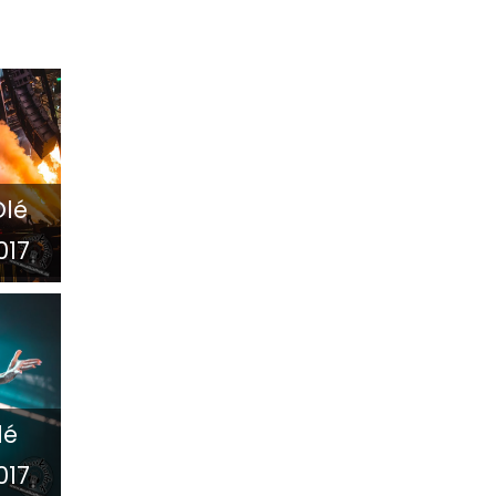
Olé
017
lé
017