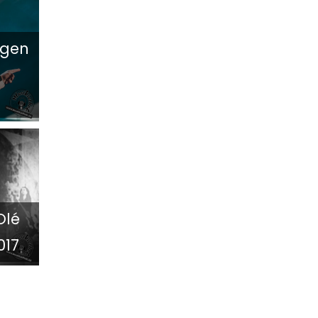
ngen
Olé
017