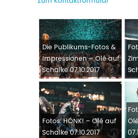
Zum Kontaktformular
Die Publikums-Fotos &
Fo
Impressionen – Olé auf
Zi
Schalke 07.10.2017
Sch
Fot
Fotos: HONK! – Olé auf
Ol
Schalke 07.10.2017
07.