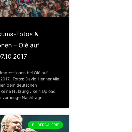
ikums-Fotos &
onen – Olé auf
7.10.2017
Impressionen bei Olé auf
.2017. Fotos: David HennenAlle
egen dem deutschen
 Keine Nutzung / kein Upload
e vorherige Nachfrage
BILDERGALERIE