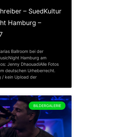
hreiber – SuedKultur
ht Hamburg –
7
arias Ballroom bei der
MusicNight Hamburg am
tos: Jenny DhaouadiAlle Fotos
em deutschen Urheberrecht.
 / kein Upload der
BILDERGALERIE