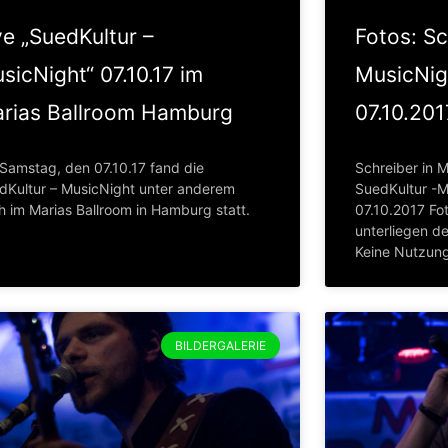
ve „SuedKultur –
Fotos: Sc
sicNight“ 07.10.17 im
MusicNig
rias Ballroom Hamburg
07.10.201
Samstag, den 07.10.17 fand die
Schreiber in M
dKultur – MusicNight unter anderem
SuedKultur -
h im Marias Ballroom in Hamburg statt.
07.10.2017 Fo
unterliegen d
Keine Nutzung
BILDERGALERIE