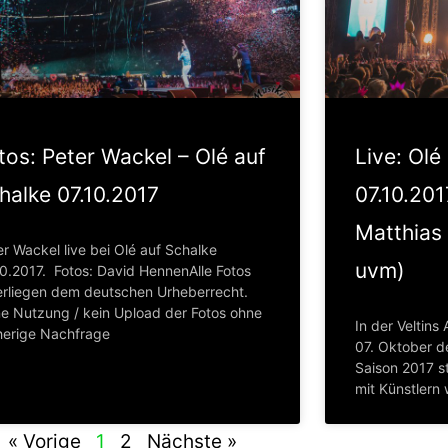
tos: Peter Wackel – Olé auf
Live: Olé
halke 07.10.2017
07.10.201
Matthias
r Wackel live bei Olé auf Schalke
uvm)
10.2017. Fotos: David HennenAlle Fotos
erliegen dem deutschen Urheberrecht.
ne Nutzung / kein Upload der Fotos ohne
In der Veltin
herige Nachfrage
07. Oktober d
Saison 2017 st
mit Künstlern 
« Vorige
1
2
Nächste »