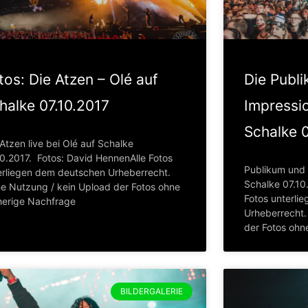
tos: Die Atzen – Olé auf
Die Publ
halke 07.10.2017
Impressi
Schalke 0
Atzen live bei Olé auf Schalke
10.2017. Fotos: David HennenAlle Fotos
Publikum und 
erliegen dem deutschen Urheberrecht.
Schalke 07.10
ne Nutzung / kein Upload der Fotos ohne
Fotos unterli
herige Nachfrage
Urheberrecht.
der Fotos ohn
BILDERGALERIE