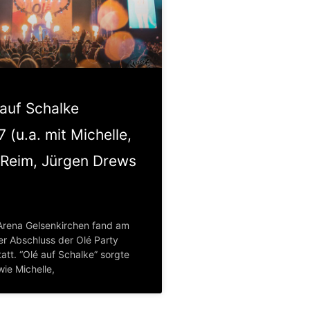
 auf Schalke
7 (u.a. mit Michelle,
 Reim, Jürgen Drews
s Arena Gelsenkirchen fand am
er Abschluss der Olé Party
att. “Olé auf Schalke” sorgte
wie Michelle,