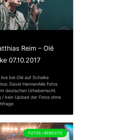
tthias Reim – Olé
ke 07.10.2017
live bei Olé auf Schalke
otos: David HennenAlle Fotos
em deutschen Urheberrecht.
 / kein Upload der Fotos ohne
chfrage
FOTOS / BERICHTE