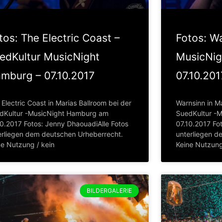
tos: The Electric Coast –
Fotos: W
edKultur MusicNight
MusicNig
mburg – 07.10.2017
07.10.201
Electric Coast in Marias Ballroom bei der
Warnsinn in Ma
dKultur -MusicNight Hamburg am
SuedKultur -
10.2017 Fotos: Jenny DhaouadiAlle Fotos
07.10.2017 Fo
erliegen dem deutschen Urheberrecht.
unterliegen d
ne Nutzung / kein
Keine Nutzung
BILDERGALERIE