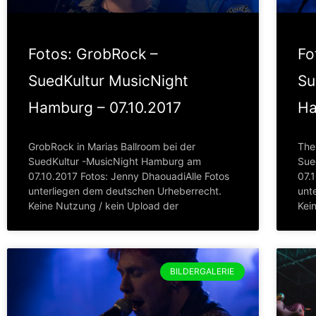
Fotos: GrobRock –
Fo
SuedKultur MusicNight
Su
Hamburg – 07.10.2017
Ha
GrobRock in Marias Ballroom bei der
The 
SuedKultur -MusicNight Hamburg am
Sue
07.10.2017 Fotos: Jenny DhaouadiAlle Fotos
07.
unterliegen dem deutschen Urheberrecht.
unt
Keine Nutzung / kein Upload der
Kei
BILDERGALERIE