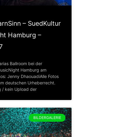
arnSinn – SuedKultur
ht Hamburg –
7
rias Ballroom bei der
MusicNight Hamburg am
tos: Jenny DhaouadiAlle Fotos
em deutschen Urheberrecht.
 / kein Upload der
BILDERGALERIE