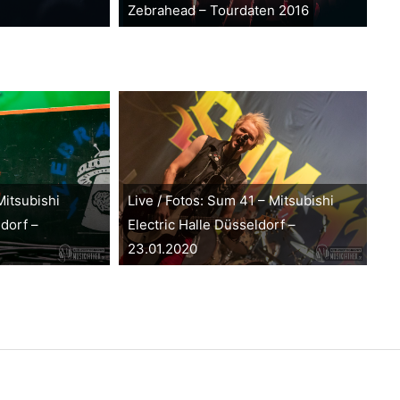
Zebrahead – Tourdaten 2016
Mitsubishi
Live / Fotos: Sum 41 – Mitsubishi
ldorf –
Electric Halle Düsseldorf –
23.01.2020