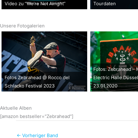
Video zu “We’re Not Alright”
Tourdaten
Unsere Fotogalerien
Fotos: Zebrahead – 
Fotos Zebrahead @ Rocco del
Electric Halle Düsse
Schlacko Festival 2023
23.01.2020
Aktuelle Alben
[amazon bestseller="Zebrahead"]
←
Vorheriger Band