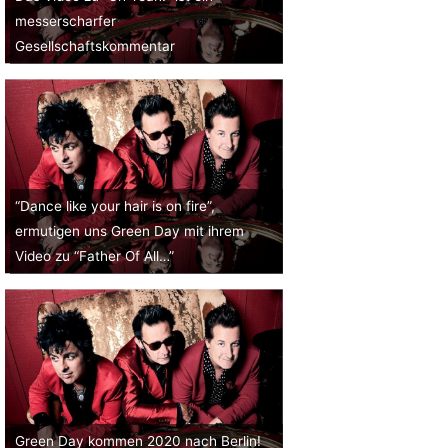
messerscharfer
Gesellschaftskommentar
“Dance like your hair is on fire”,
ermutigen uns Green Day mit ihrem
Video zu “Father Of All…”
Green Day kommen 2020 nach Berlin!