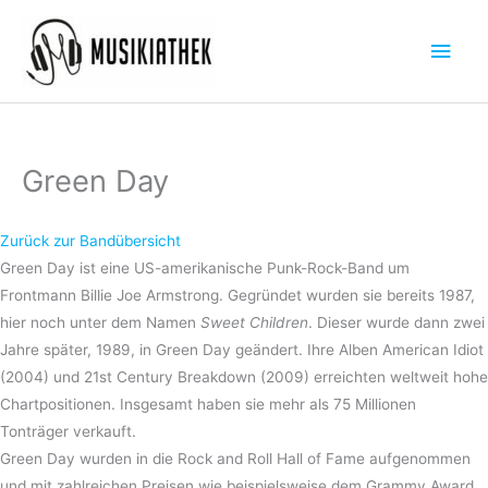
Zum
Hau
Inhalt
springen
Green Day
Zurück zur Bandübersicht
Green Day ist eine US-amerikanische Punk-Rock-Band um
Frontmann Billie Joe Armstrong. Gegründet wurden sie bereits 1987,
hier noch unter dem Namen
Sweet Children
. Dieser wurde dann zwei
Jahre später, 1989, in Green Day geändert. Ihre Alben American Idiot
(2004) und 21st Century Breakdown (2009) erreichten weltweit hohe
Chartpositionen. Insgesamt haben sie mehr als 75 Millionen
Tonträger verkauft.
Green Day wurden in die Rock and Roll Hall of Fame aufgenommen
und mit zahlreichen Preisen wie beispielsweise dem Grammy Award