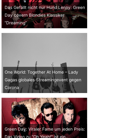
Das Gefällt nicht nur Hund Lenny: Green
Day covern Blondies Klassiker
“Dreaming”
One World: Together At Home – Lady
Gagas globales Streamingevent gegen
Corona
Green Day: Viraler Fame um jeden Preis:
Das Video zu “Oh Yeah!” ist ein