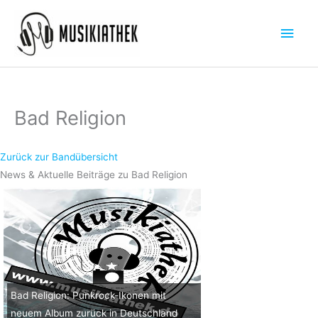
Zum
Hau
Inhalt
springen
Bad Religion
Zurück zur Bandübersicht
News & Aktuelle Beiträge zu Bad Religion
Bad Religion: Punkrock-Ikonen mit
neuem Album zurück in Deutschland