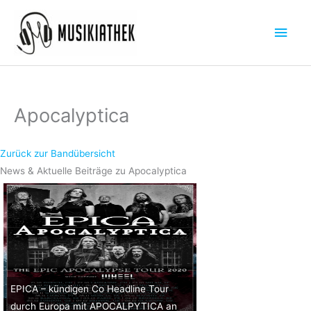
Zum
Hau
Inhalt
springen
Apocalyptica
Zurück zur Bandübersicht
News & Aktuelle Beiträge zu Apocalyptica
EPICA – kündigen Co Headline Tour
durch Europa mit APOCALPYTICA an