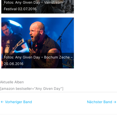
Fotos: Any Given Day – Vainstream
Festival 02.07.2016
Fotos: Any Given Day – Bochum Zeche –
20.06.2016
Aktuelle Alben
[amazon bestseller="Any Given Day"]
←
Vorheriger Band
Nächster Band
→