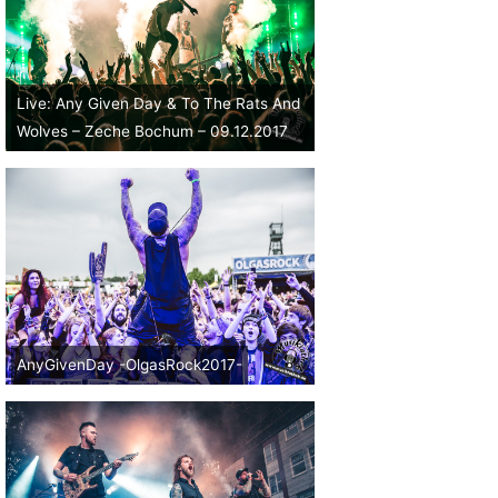
Live: Any Given Day & To The Rats And
Wolves – Zeche Bochum – 09.12.2017
AnyGivenDay -OlgasRock2017-