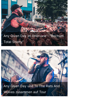
Any Given Day im Interview – “Bochum
Total Shorty”
Any Given Day und To The Rats And
Wolves zusammen auf Tour