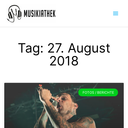
Zum
Hau
Inhalt
springen
Tag: 27. August
2018
Seite
Seite
FOTOS / BERICHTE