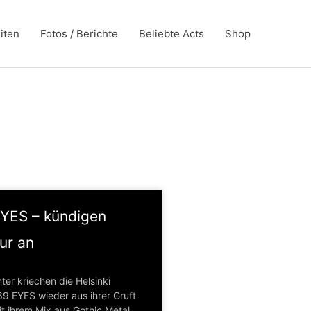
iten
Fotos / Berichte
Beliebte Acts
Shop
YES – kündigen
ur an
er kriechen die Helsinki
9 EYES wieder aus ihrer Gruft
t ihrem Mix aus Gothic Metal