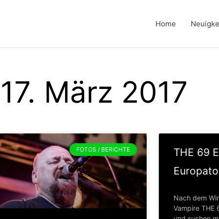
Home
Neuigke
 17. März 2017
FOTOS / BERICHTE
THE 69 E
Europato
Nach dem Wint
Vampire THE 6
und suchen mi