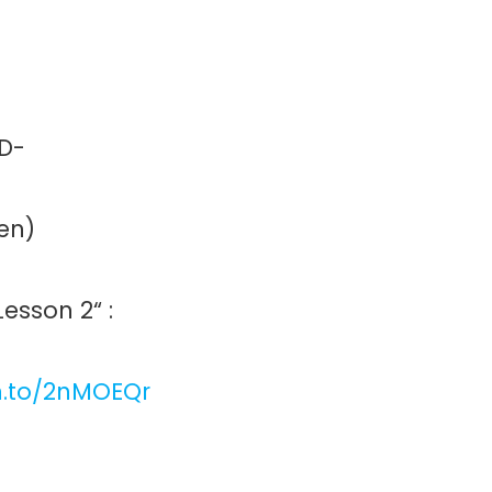
CD-
en)
esson 2“ :
n.to/2nMOEQr