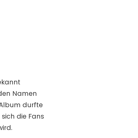
ekannt
f den Namen
Album durfte
 sich die Fans
ird.