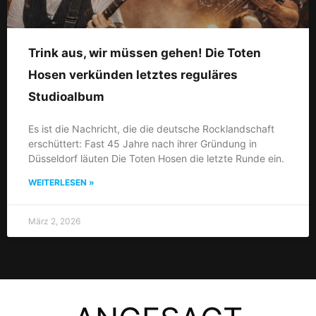
Trink aus, wir müssen gehen! Die Toten
Hosen verkünden letztes reguläres
Studioalbum
Es ist die Nachricht, die die deutsche Rocklandschaft
erschüttert: Fast 45 Jahre nach ihrer Gründung in
Düsseldorf läuten Die Toten Hosen die letzte Runde ein.
WEITERLESEN »
März 2, 2026