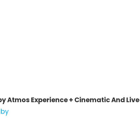
y Atmos Experience + Cinematic And Live
lby