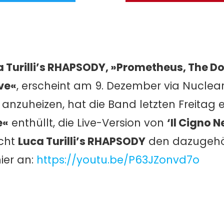
a Turilli’s RHAPSODY, »Prometheus, The D
ve«
, erscheint am 9. Dezember via Nuclear
anzuheizen, hat die Band letzten Freitag 
e«
enthüllt, die Live-Version von
‘Il Cigno N
icht
Luca Turilli’s RHAPSODY
den dazugehör
ier an:
https://youtu.be/P63JZonvd7o