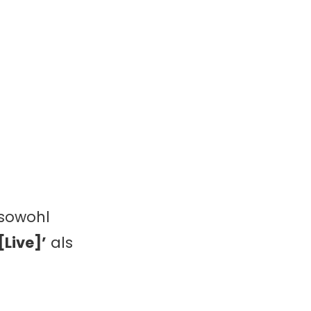
r sowohl
[Live]’
als