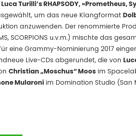
n
Luca Turilli’s RHAPSODY, »Prometheus, 
usgewählt, um das neue Klangformat
Dol
duktion anzuwenden. Der renommierte Pro
S, SCORPIONS u.v.m.) mischte das gesam
für eine Grammy-Nominierung 2017 eingere
andneue Live-CDs abgerundet, die von
Luca
von
Christian „Moschus“ Moos
im Spacelab
one Mularoni
im Domination Studio (San 