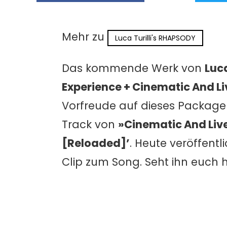
Mehr zu
Luca Turilli's RHAPSODY
Das kommende Werk von
Luc
Experience + Cinematic And Li
Vorfreude auf dieses Package 
Track von
»Cinematic And Liv
[Reloaded]’
. Heute veröffentl
Clip zum Song. Seht ihn euch h