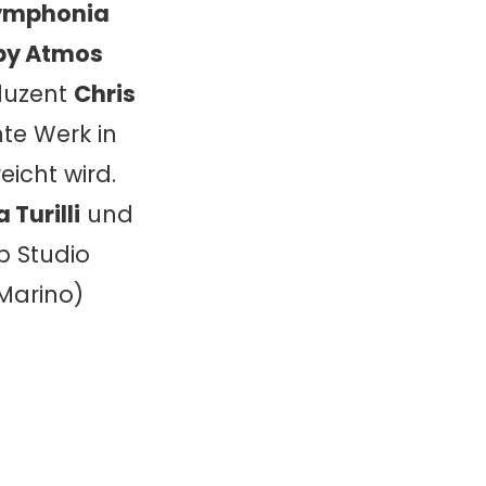
Symphonia
by Atmos
duzent
Chris
te Werk in
icht wird.
 Turilli
und
 Studio
Marino)