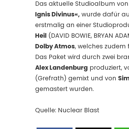
Das aktuelle Studioalbum vo
Ignis Divinus«,
wurde dafür a
erstmalig an einer Studiopro
Heil
(DAVID BOWIE, BRYAN ADAM
Dolby Atmos
, welches zudem 
Das Paket wird durch zwei br
Alex Landenburg
produziert, 
(Grefrath) gemixt und von
Sim
gemastert wurden.
Quelle: Nuclear Blast