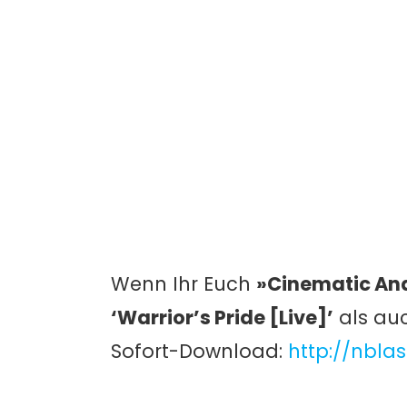
Wenn Ihr Euch
»Cinematic And
‘Warrior’s Pride [Live]’
als au
Sofort-Download:
http://nbl