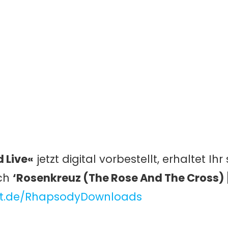
 Live«
jetzt digital vorbestellt, erhaltet Ih
ch
‘Rosenkreuz (The Rose And The Cross) 
ast.de/RhapsodyDownloads