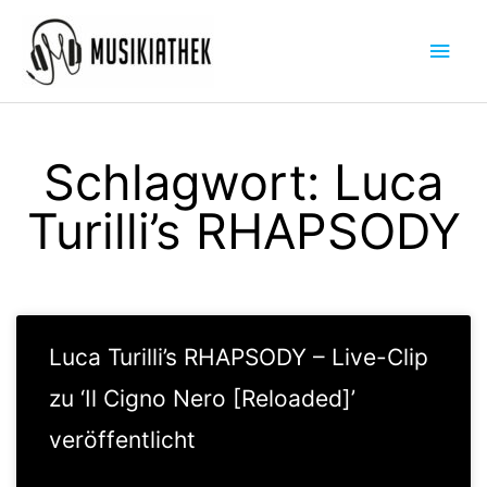
Zum
Hau
Inhalt
springen
Schlagwort: Luca
Turilli’s RHAPSODY
Luca Turilli’s RHAPSODY – Live-Clip
zu ‘Il Cigno Nero [Reloaded]’
veröffentlicht