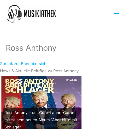
Zum
Hau
Inhalt
springen
Ross Anthony
Zurück zur Bandübersicht
News & Aktuelle Beiträge zu Ross Anthony
Ross Antony – der Gute-Laune-Garant
mit seinem neuen Album “Aber bitte mit
Schlager”