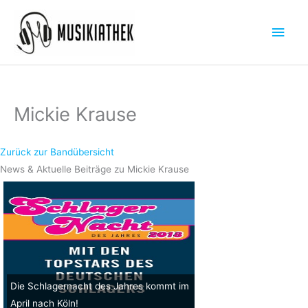
Zum
Hau
Inhalt
springen
Mickie Krause
Zurück zur Bandübersicht
News & Aktuelle Beiträge zu Mickie Krause
Die Schlagernacht des Jahres kommt im
April nach Köln!