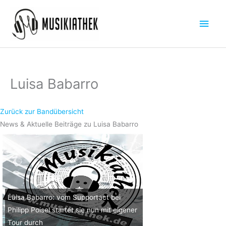
Zum
Hau
Inhalt
springen
Luisa Babarro
Zurück zur Bandübersicht
News & Aktuelle Beiträge zu Luisa Babarro
Luisa Babarro: vom Supportact bei
Philipp Poisel startet sie nun mit eigener
Tour durch