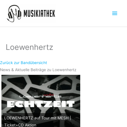
Zum
Hau
Inhalt
springen
Loewenhertz
Zurück zur Bandübersicht
News & Aktuelle Beiträge zu Loewenhertz
LOEWENHERTZ auf Tour mit MESH |
Ticket+CD Aktion