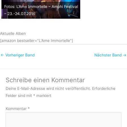
Fotos: L’Ame Immortelle – Amphi Festival
– 23.-24.07.2016
Aktuelle Alben
[amazon bestseller="L'Ame Immortelle"]
←
Vorheriger Band
Nächster Band
→
Schreibe einen Kommentar
Deine E-Mail-Adresse wird nicht veröffentlicht.
Erforderliche
Felder sind mit
*
markiert
Kommentar
*