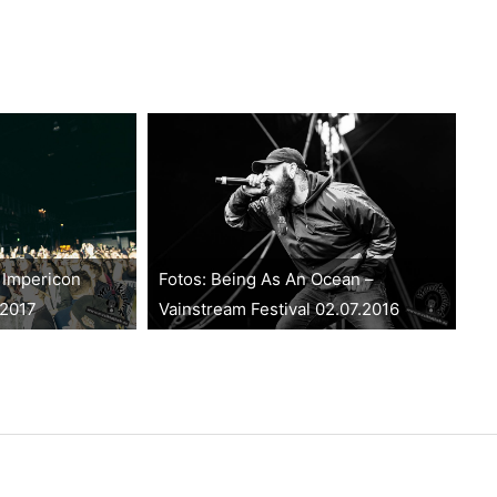
 Impericon
Fotos: Being As An Ocean –
.2017
Vainstream Festival 02.07.2016