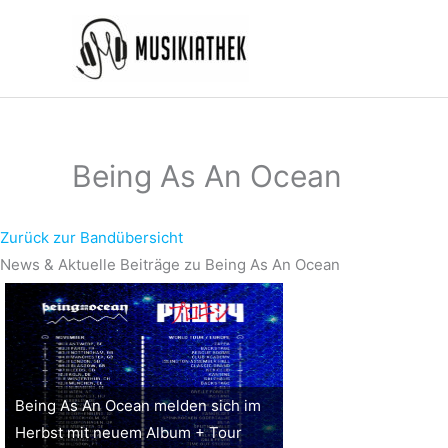
Zum
Inhalt
springen
Being As An Ocean
Zurück zur Bandübersicht
News & Aktuelle Beiträge zu Being As An Ocean
Being As An Ocean melden sich im
Herbst mit neuem Album + Tour