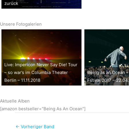
zurück
Unsere Fotogalerien
Live: Impericon Never Say Die! Tour
– so war’s im Columbia Theater
Being as an Ocean –
Berlin – 11.11.2018
Fstival 2017 – 22.04
Aktuelle Alben
[amazon bestseller="Being As An Ocean"]
←
Vorheriger Band