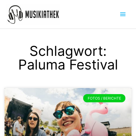
Zum
Hau
Inhalt
springen
Schlagwort:
Paluma Festival
FOTOS / BERICHTE