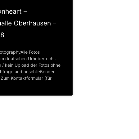
onheart –
halle Oberhausen –
18
otographyAlle Fotos
em deutschen Urheberrecht.
 / kein Upload der Fotos ohne
hfrage und anschließender
Zum Kontaktformular (für