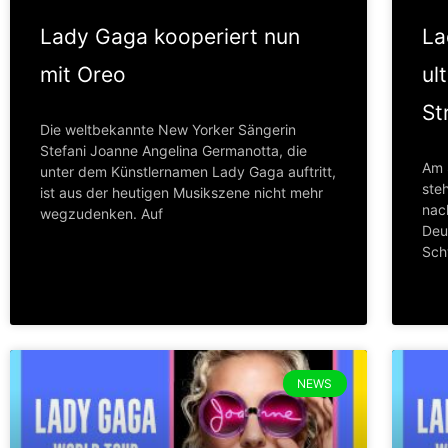
Lady Gaga kooperiert nun
La
mit Oreo
ul
St
Die weltbekannte New Yorker Sängerin
Stefani Joanne Angelina Germanotta, die
Am 
unter dem Künstlernamen Lady Gaga auftritt,
ste
ist aus der heutigen Musikszene nicht mehr
nac
wegzudenken. Auf
Deu
Sch
NEWS