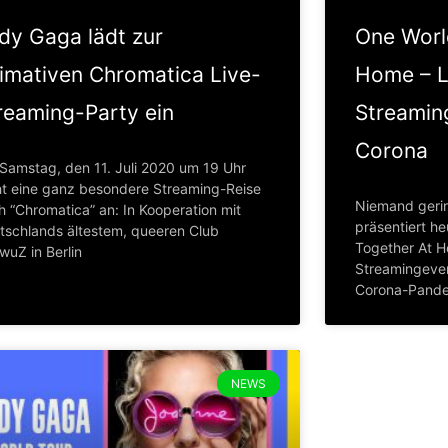
dy Gaga lädt zur
One Worl
timativen Chromatica Live-
Home – L
reaming-Party ein
Streamin
Corona
Samstag, den 11. Juli 2020 um 19 Uhr
ht eine ganz besondere Streaming-Reise
Niemand geri
h “Chromatica” an: In Kooperation mit
präsentiert h
tschlands ältestem, queeren Club
Together At H
wuZ in Berlin
Streamingeve
Corona-Pande
NEWS