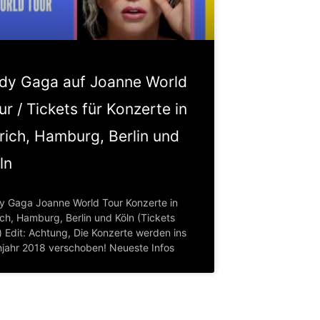
dy Gaga auf Joanne World
ur / Tickets für Konzerte in
rich, Hamburg, Berlin und
ln
y Gaga Joanne World Tour Konzerte in
ich, Hamburg, Berlin und Köln (Tickets
) Edit: Achtung, Die Konzerte werden ins
hjahr 2018 verschoben! Neueste Infos