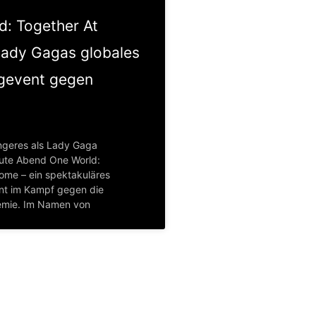
d: Together At
ady Gagas globales
gevent gegen
ngeres als Lady Gaga
eute Abend One World:
ome – ein spektakuläres
nt im Kampf gegen die
mie. Im Namen von