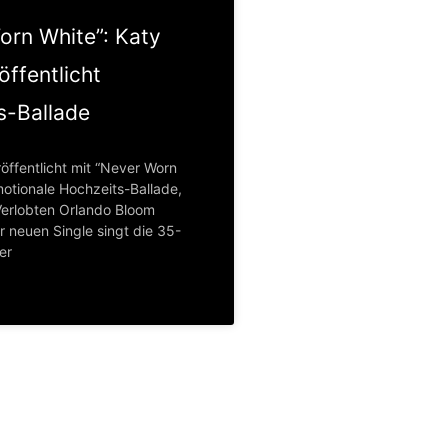
orn White”: Katy
öffentlicht
s-Ballade
öffentlicht mit “Never Worn
motionale Hochzeits-Ballade,
 Verlobten Orlando Bloom
r neuen Single singt die 35-
er