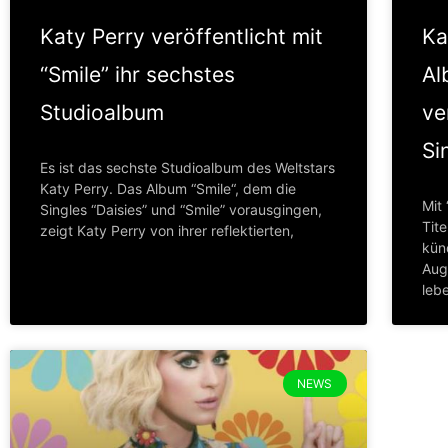
Katy Perry veröffentlicht mit
Ka
“Smile” ihr sechstes
Al
Studioalbum
ve
Si
Es ist das sechste Studioalbum des Weltstars
Katy Perry. Das Album “Smile“, dem die
Mit 
Singles “Daisies” und “Smile” vorausgingen,
Tit
zeigt Katy Perry von ihrer reflektierten,
künd
Aug
leb
NEWS