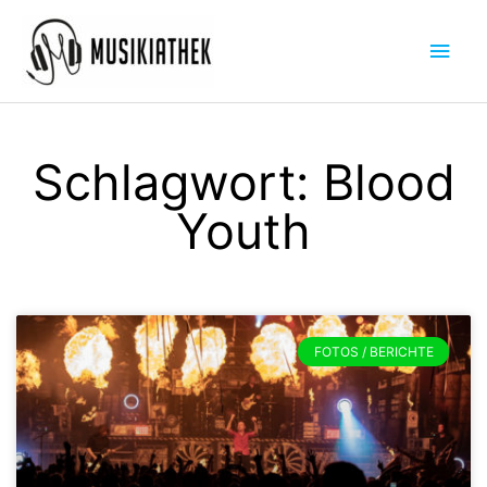
Zum
Hau
Inhalt
springen
Schlagwort: Blood
Youth
FOTOS / BERICHTE