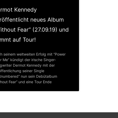
rmot Kennedy
röffentlicht neues Album
ithout Fear” (27.09.19) und
mmt auf Tour!
h seinem weltweiten Erfolg mit “Power
r Me” kündigt der irische Singer-
gwriter Dermot Kennedy mit der
ffentlichung seiner Single
tnumbered” nun sein Debütalbum
thout Fear” und eine Tour Ende