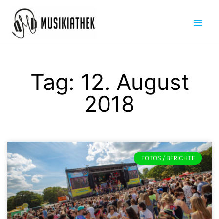
Zum
Hau
Inhalt
springen
Tag: 12. August
2018
Seite
Seite
FOTOS / BERICHTE