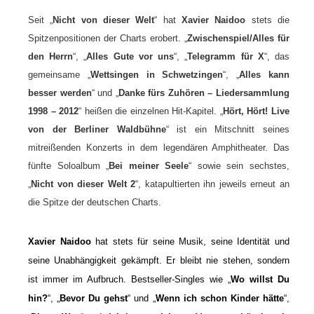
Seit „
Nicht von dieser Welt
“ hat
Xavier Naidoo
stets die
Spitzenpositionen der Charts erobert. „
Zwischenspiel/Alles für
den Herrn
“, „
Alles Gute vor uns
“, „
Telegramm für X
“, das
gemeinsame „
Wettsingen in Schwetzingen
“, „
Alles kann
besser werden
“ und „
Danke fürs Zuhören – Liedersammlung
1998 – 2012
“ heißen die einzelnen Hit-Kapitel.
„
Hört, Hört! Live
von der Berliner Waldbühne
“ ist ein Mitschnitt seines
mitreißenden Konzerts in dem legendären Amphitheater. Das
fünfte Soloalbum „
Bei meiner Seele
“ sowie sein sechstes,
„
Nicht von dieser Welt 2
“, katapultierten ihn jeweils erneut an
die Spitze der deutschen Charts.
Xavier Naidoo
hat stets für seine Musik, seine Identität und
seine Unabhängigkeit gekämpft. Er bleibt nie stehen, sondern
ist immer im Aufbruch. Bestseller-Singles wie „
Wo willst Du
hin?
“, „
Bevor Du gehst
“ und „
Wenn ich schon Kinder hätte
“,