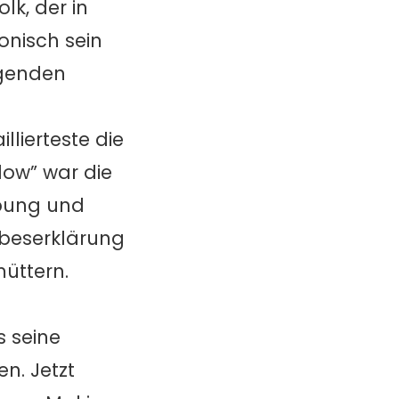
lk, der in
onisch sein
ngenden
lierteste die
dow” war die
ebung und
iebeserklärung
üttern.
s seine
n. Jetzt