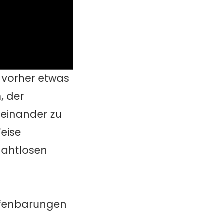
t vorher etwas
, der
neinander zu
eise
nahtlosen
Offenbarungen