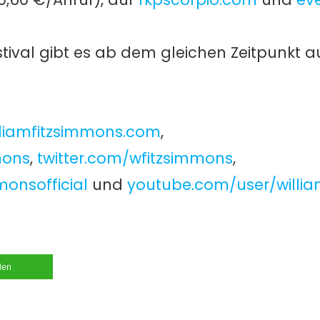
estival gibt es ab dem gleichen Zeitpunkt 
lliamfitzsimmons.com
,
mons
,
twitter.com/wfitzsimmons
,
onsofficial
und
youtube.com/user/willi
ilen