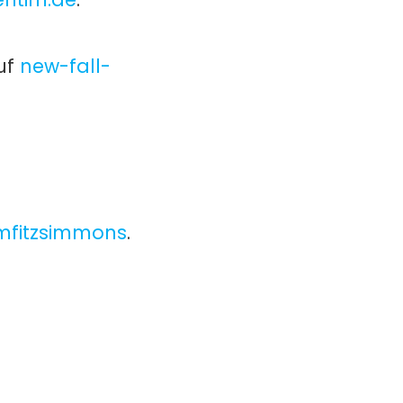
auf
new-fall-
amfitzsimmons
.