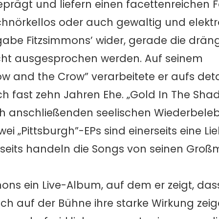
rägt und liefern einen facettenreichen Fo
schnörkellos oder auch gewaltig und elektr
ngabe Fitzsimmons’ wider, gerade die drä
 nicht ausgesprochen werden. Auf seinem
and the Crow” verarbeitete er aufs detail
h fast zehn Jahren Ehe. „Gold In The Sha
sich anschließenden seelischen Wiederbel
ei „Pittsburgh”-EPs sind einerseits eine L
seits handeln die Songs von seinen Großm
mmons ein Live-Album, auf dem er zeigt, das
h auf der Bühne ihre starke Wirkung zeige