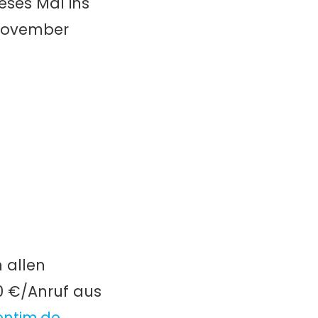
eses Mal ins
 November
n allen
0 €/Anruf aus
entim.de
.