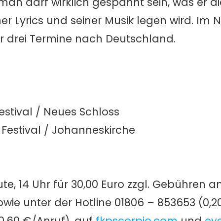
an darf wirklich gespannt sein, was er di
er Lyrics und seiner Musik legen wird. Im
r drei Termine nach Deutschland.
Festival / Neues Schloss
l Festival / Johanneskirche
eute, 14 Uhr für 30,00 Euro zzgl. Gebühren a
ie unter der Hotline 01806 – 853653 (0,2
0,60 €/Anruf), auf
fkpscorpio.com
und
ev