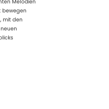
nten Melodien
nt bewegen
, mit den
s neuen
licks