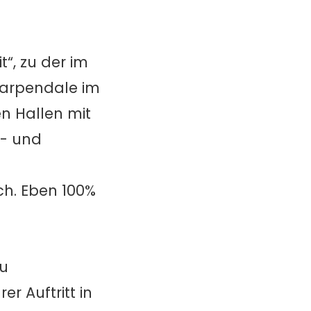
“, zu der im
Carpendale im
n Hallen mit
n- und
h. Eben 100%
zu
r Auftritt in