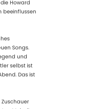
 die Howard
n beeinflussen
ches
euen Songs.
fregend und
er selbst ist
Abend. Das ist
ne Zuschauer