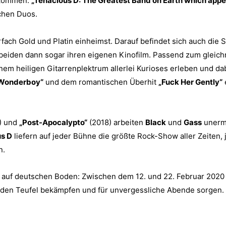
ekommen.
„Tenacious D: The Greatest Band on Earth which app
chen Duos.
rfach Gold und Platin einheimst. Darauf befindet sich auch die 
beiden dann sogar ihren eigenen Kinofilm. Passend zum gleic
nem heiligen Gitarrenplektrum allerlei Kurioses erleben und d
Wonderboy“
und dem romantischen Überhit
„Fuck Her Gently“
) und
„Post-Apocalypto“
(2018) arbeiten
Black
und
Gass
unermü
s D
liefern auf jeder Bühne die größte Rock-Show aller Zeiten,
n.
ck auf deutschen Boden: Zwischen dem 12. und 22. Februar 202
en Teufel bekämpfen und für unvergessliche Abende sorgen.