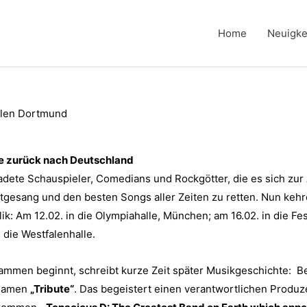
Home
Neuigke
llen Dortmund
te zurück nach Deutschland
adete Schauspieler, Comedians und Rockgötter, die es sich zu
ttgesang und den besten Songs aller Zeiten zu retten. Nun keh
 Am 12.02. in die Olympiahalle, München; am 16.02. in die Festh
die Westfalenhalle.
en beginnt, schreibt kurze Zeit später Musikgeschichte: Bei i
 Namen
„Tribute“
. Das begeistert einen verantwortlichen Prod