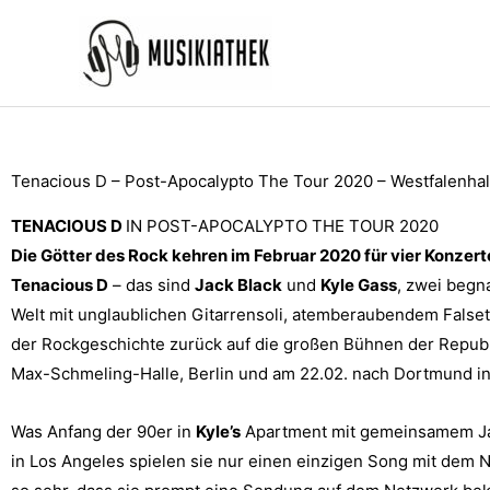
Zum
Inhalt
springen
Tenacious D – Post-Apocalypto The Tour 2020 – Westfalenha
TENACIOUS D
IN POST-APOCALYPTO THE TOUR 2020
Die Götter des Rock kehren im Februar 2020 für vier Konzer
Tenacious D
– das sind
Jack Black
und
Kyle Gass
, zwei begn
Welt mit unglaublichen Gitarrensoli, atemberaubendem False
der Rockgeschichte zurück auf die großen Bühnen der Republik:
Max-Schmeling-Halle, Berlin und am 22.02. nach Dortmund in 
Was Anfang der 90er in
Kyle’s
Apartment mit gemeinsamem Jamm
in Los Angeles spielen sie nur einen einzigen Song mit dem