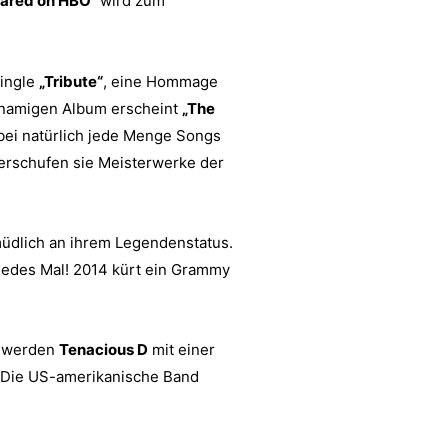
eared on HBO”
wird zum
Single
„Tribute“
, eine Hommage
hnamigen Album erscheint
„The
abei natürlich jede Menge Songs
erschufen sie Meisterwerke der
dlich an ihrem Legendenstatus.
 jedes Mal! 2014 kürt ein Grammy
0 werden
Tenacious D
mit einer
 Die US-amerikanische Band