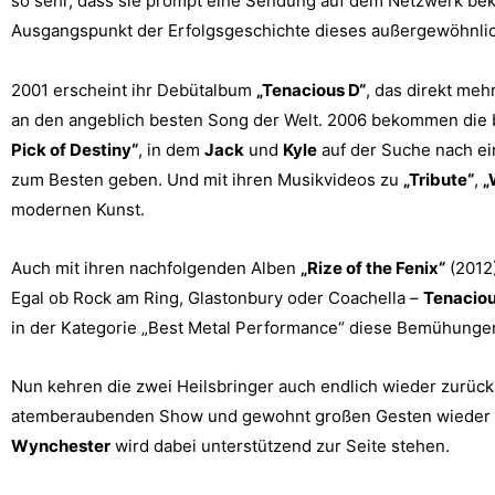
so sehr, dass sie prompt eine Sendung auf dem Netzwerk b
Ausgangspunkt der Erfolgsgeschichte dieses außergewöhnli
2001 erscheint ihr Debütalbum
„Tenacious D“
, das direkt meh
an den angeblich besten Song der Welt. 2006 bekommen die 
Pick of Destiny“
, in dem
Jack
und
Kyle
auf der Suche nach ei
zum Besten geben. Und mit ihren Musikvideos zu
„Tribute“
,
„
modernen Kunst.
Auch mit ihren nachfolgenden Alben
„Rize of the Fenix“
(2012
Egal ob Rock am Ring, Glastonbury oder Coachella –
Tenaciou
in der Kategorie „Best Metal Performance“ diese Bemühunge
Nun kehren die zwei Heilsbringer auch endlich wieder zurü
atemberaubenden Show und gewohnt großen Gesten wieder d
Wynchester
wird dabei unterstützend zur Seite stehen.