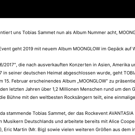
äsentiert uns Tobias Sammet nun als Album Nummer acht, MOO
k-Event geht 2019 mit neuem Album MOONGLOW im Gepäck auf 
/2017″, die nach ausverkauften Konzerten in Asien, Amerika un
17 in seiner deutschen Heimat abgeschlossen wurde, geht TO
am 15. Februar erscheinendes Album „MOONGLOW“ zu präsentier
den letzten Jahren über 1,2 Millionen Menschen rund um den 
die Bühne mit den weltbesten Rocksängern teilt, eine einmalig
 Fulda stammende Tobias Sammet, der das Rockevent AVANTASIA
ten Musikern Deutschlands und arbeitete bereits mit Alice Coop
), Eric Martin (Mr. Big) sowie vielen weiteren Größen aus dem 