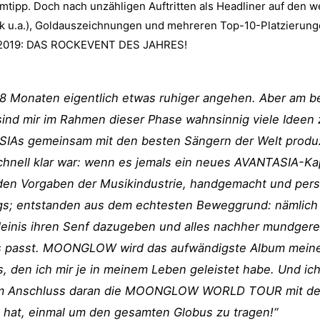
ipp. Doch nach unzähligen Auftritten als Headliner auf den we
k u.a.), Goldauszeichnungen und mehreren Top-10-Platzierunge
2019: DAS ROCKEVENT DES JAHRES!
 18 Monaten eigentlich etwas ruhiger angehen. Aber am b
 sind mir im Rahmen dieser Phase wahnsinnig viele Ideen
ASIAs gemeinsam mit den besten Sängern der Welt produz
hnell klar war: wenn es jemals ein neues AVANTASIA-Kap
 den Vorgaben der Musikindustrie, handgemacht und pers
s; entstanden aus dem echtesten Beweggrund: nämlich 
inis ihren Senf dazugeben und alles nachher mundgerec
s passt. MOONGLOW wird das aufwändigste Album meiner 
, den ich mir je in meinem Leben geleistet habe. Und ic
d im Anschluss daran die MOONGLOW WORLD TOUR mit de
 hat, einmal um den gesamten Globus zu tragen!“