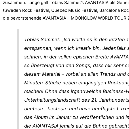
zusammen. Lange galt Tobias Sammet’s AVANTASIA als Geheimt
(Sweden Rock Festival, Quebec Music Festival, Barcelona Roc
die bevorstehende AVANTASIA – MOONGLOW WORLD TOUR 
Tobias Sammet: „Ich wollte es in den letzten
entspannen, wenn ich kreativ bin. Jedenfalls
schrien, in der vollen epischen Breite AVANT
so überzeugt von den Songs, dass mir sehr sc
diesem Material – vorbei an allen Trends und
Minuten-Stücke neben eingängigen Rocksong
machen! Ohne dass irgendwelche Business-He
Unterhaltungslandschaft des 21. Jahrhundert
bunteste, besteste und unvernünftigste Luxus
das Album im Januar zu veröffentlichen un
die AVANTASIA jemals auf die Bühne gebracht