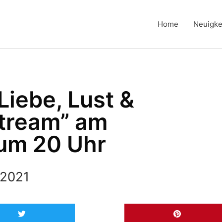
Home
Neuigke
iebe, Lust &
stream” am
um 20 Uhr
 2021