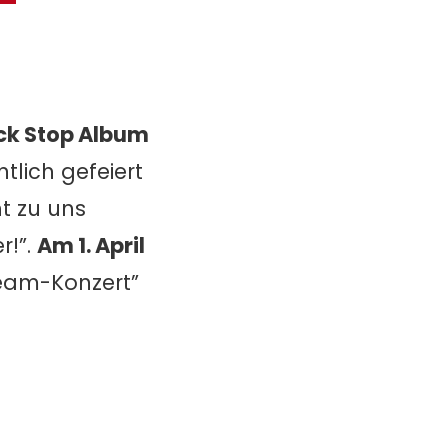
ck Stop Album
tlich gefeiert
t zu uns
r!”.
Am 1. April
ream-Konzert”