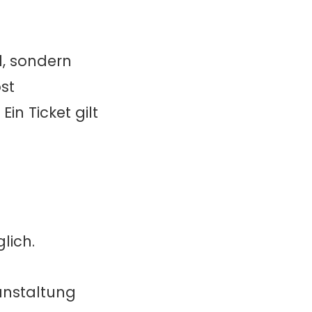
d, sondern
st
in Ticket gilt
lich.
anstaltung