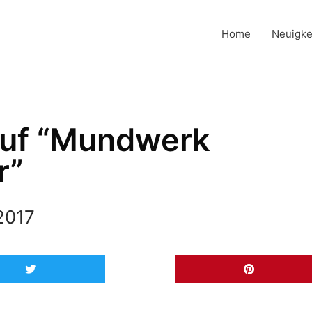
Home
Neuigke
uf “Mundwerk
r”
2017