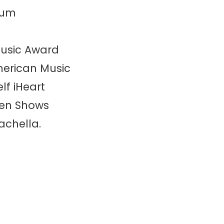
lbum
usic Award
merican Music
lf iHeart
nen Shows
achella.