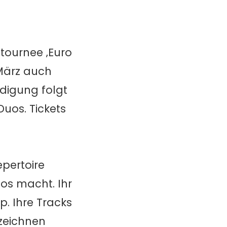
tournee ‚Euro
 März auch
ndigung folgt
uos. Tickets
epertoire
os macht. Ihr
p. Ihre Tracks
rzeichnen