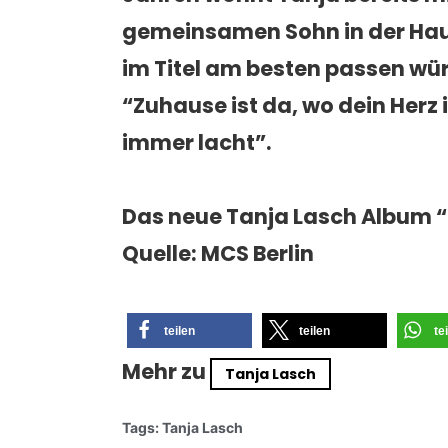
gemeinsamen Sohn in der Haup
im Titel am besten passen wür
“Zuhause ist da, wo dein Herz
immer lacht”
.
Das neue Tanja Lasch Album
“
Quelle: MCS Berlin
teilen
teilen
te
Mehr zu
Tanja Lasch
Tags:
Tanja Lasch