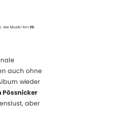
ns: die Musik! Am
10.
onale
ben auch ohne
Album wieder
n Pössnicker
enslust, aber