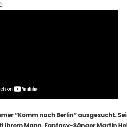
:
ummer
“Komm nach Berlin”
ausgesucht. Seit
it ihrem Mann,
Fantasy-Sänger Martin He