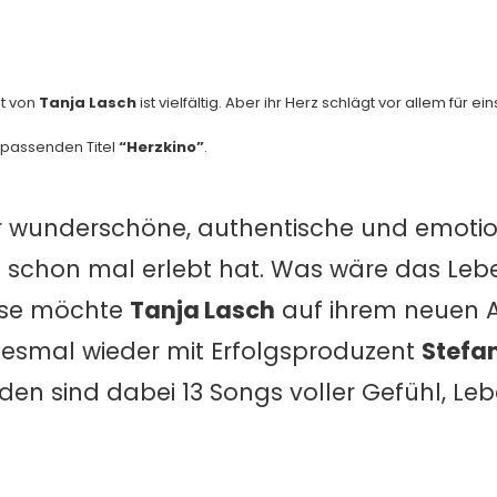
nt von
Tanja Lasch
ist vielfältig. Aber ihr Herz schlägt vor allem für ei
 passenden Titel
“Herzkino”
.
er wunderschöne, authentische und emoti
ns schon mal erlebt hat. Was wäre das Le
ese möchte
Tanja Lasch
auf ihrem neuen 
diesmal wieder mit Erfolgsproduzent
Stefa
n sind dabei 13 Songs voller Gefühl, Leb