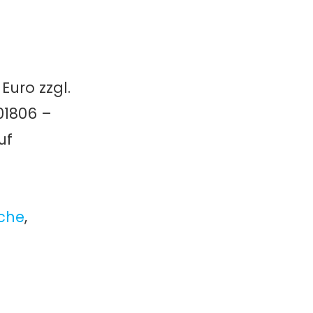
Euro zzgl.
01806 –
uf
che
,