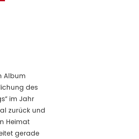
em Album
tlichung des
s” im Jahr
al zurück und
en Heimat
eitet gerade