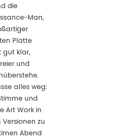
nd die
aissance-Man,
oßartiger
ten Platte
 gut klar,
reier und
nüberstehe.
asse alles weg:
e Stimme und
e Art Work in
n Versionen zu
intimen Abend