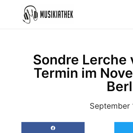
Zum
Inhalt
springen
Sondre Lerche v
Termin im Nove
Berl
September 