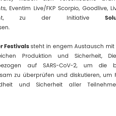
s, Eventim Live/FKP Scorpio, Goodlive, L
inment, zu der Initiative
So
en.
or Festivals
steht in engem Austausch mi
chen Produktion und Sicherheit, Dien
bezogen auf SARS-CoV-2, um die be
m zu überprüfen und diskutieren, um Fe
heit und Sicherheit aller Teilnehm