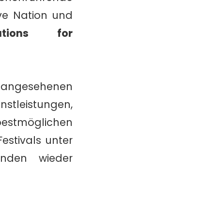
ive Nation und
lutions for
t angesehenen
stleistungen,
stmöglichen
stivals unter
enden wieder