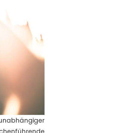
(unabhängiger
chenführende