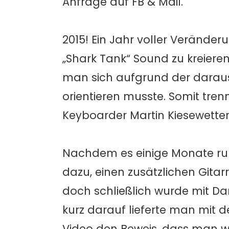
Anfrage auf FB & Mail.
2015! Ein Jahr voller Veränd
„Shark Tank“ Sound zu kreieren
man sich aufgrund der daraus
orientieren musste. Somit tre
Keyboarder Martin Kiesewetter
Nachdem es einige Monate ruhi
dazu, einen zusätzlichen Gita
doch schließlich wurde mit D
kurz darauf lieferte man mit 
Video den Beweis, dass man wie