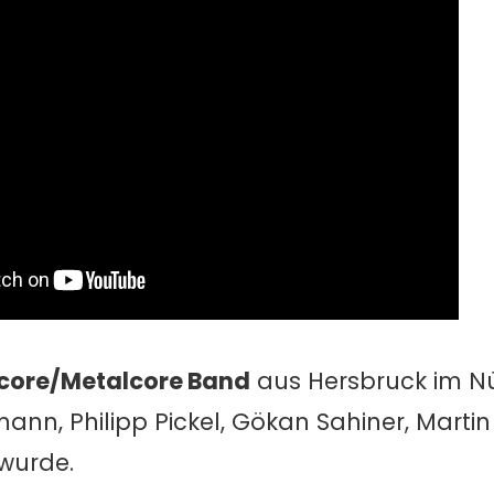
core/Metalcore Band
aus Hersbruck im N
mann, Philipp Pickel, Gökan Sahiner, Marti
wurde.