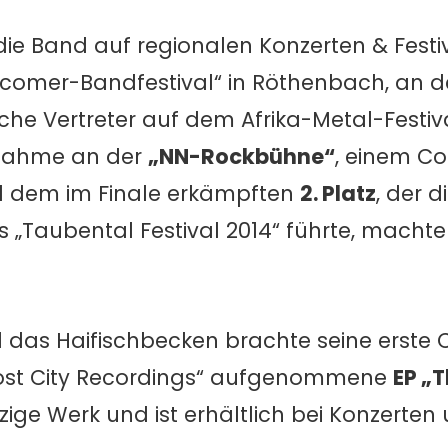
e Band auf regionalen Konzerten & Festiva
comer-Bandfestival“ in Röthenbach, an
sche Vertreter auf dem Afrika-Metal-Festiva
ilnahme an der
„NN-Rockbühne“
, einem Co
d dem im Finale erkämpften
2. Platz
, der 
„Taubental Festival 2014“ führte, machten
d das Haifischbecken brachte seine erste
host City Recordings“ aufgenommene
EP „T
inzige Werk und ist erhältlich bei Konzerten