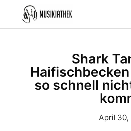
Zum
Inhalt
springen
Shark Tan
Haifischbecken
so schnell nich
kom
April 30,