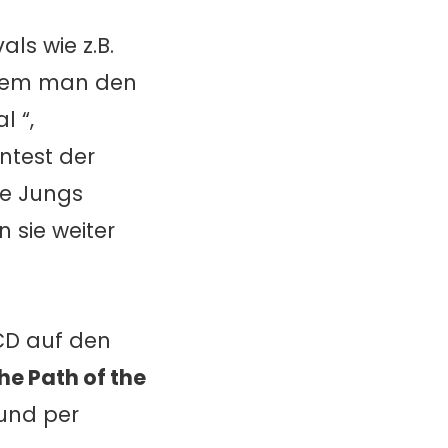
ls wie z.B.
 dem man den
l “,
ntest der
die Jungs
 sie weiter
 CD auf den
he Path of the
 und per