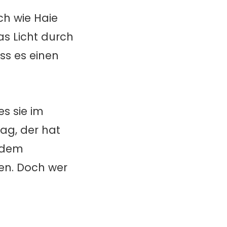
h wie Haie
s Licht durch
ss es einen
s sie im
ag, der hat
f dem
n. Doch wer