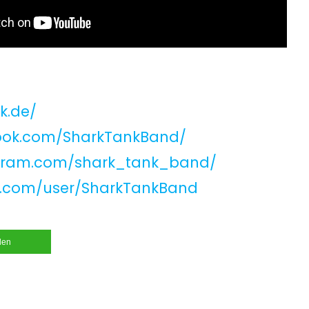
k.de/
ook.com/SharkTankBand/
agram.com/shark_tank_band/
e.com/user/SharkTankBand
ilen