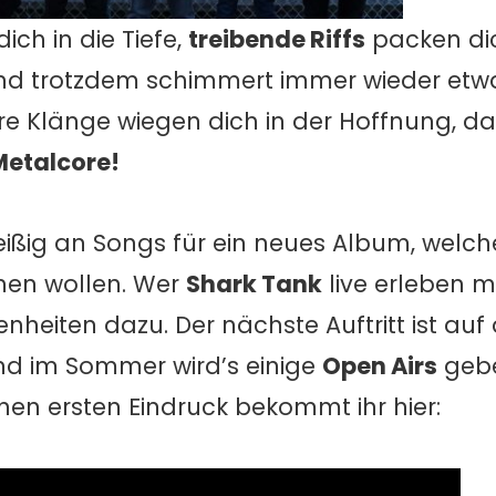
ich in die Tiefe,
treibende Riffs
packen dic
und trotzdem schimmert immer wieder etwa
e Klänge wiegen dich in der Hoffnung, da
Metalcore!
eißig an Songs für ein neues Album, welche
hen wollen. Wer
Shark Tank
live erleben m
nheiten dazu. Der nächste Auftritt ist au
nd im Sommer wird’s einige
Open Airs
gebe
nen ersten Eindruck bekommt ihr hier: