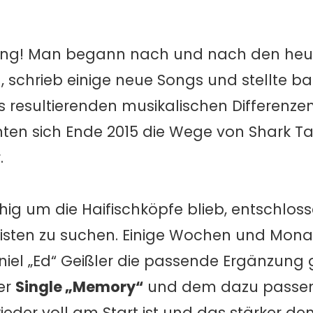
erung! Man begann nach und nach den he
, schrieb einige neue Songs und stellte ba
 resultierenden musikalischen Differenze
nnten sich Ende 2015 die Wege von Shark 
.
g um die Haifischköpfe blieb, entschlosse
rristen zu suchen. Einige Wochen und Mona
aniel „Ed“ Geißler die passende Ergänzun
der
Single „Memory“
und dem dazu passen
der voll am Start ist und das stärker den