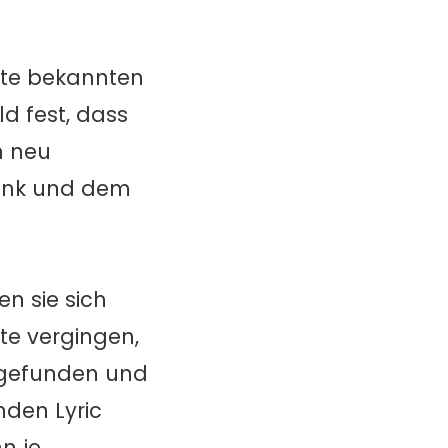
ute bekannten
ld fest, dass
n neu
Tank und dem
n sie sich
te vergingen,
g gefunden und
den Lyric
n je.