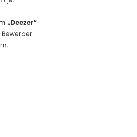
orm
„Deezer“
 Bewerber
rn.