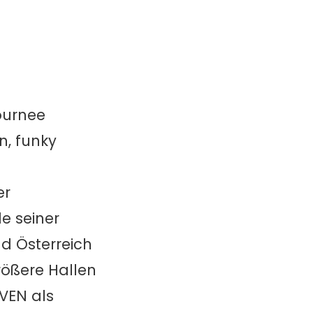
ournee
n, funky
er
e seiner
d Österreich
ößere Hallen
VEN als