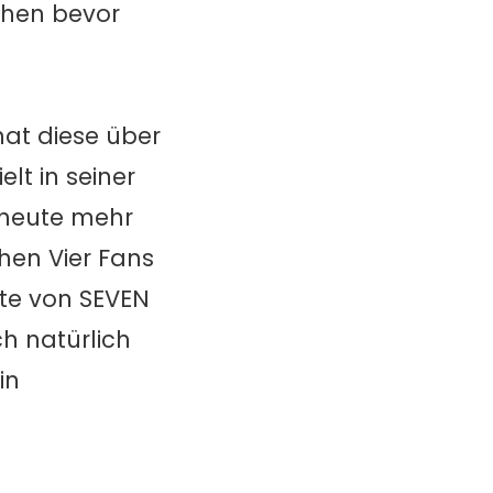
ehen bevor
hat diese über
lt in seiner
 heute mehr
chen Vier Fans
tte von SEVEN
h natürlich
in