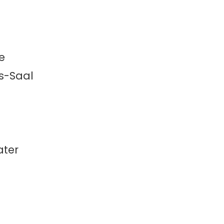
e
os-Saal
ater