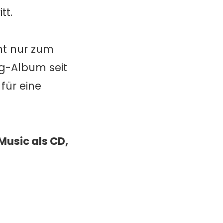
tt.
ht nur zum
g-Album seit
für eine
Music als CD,