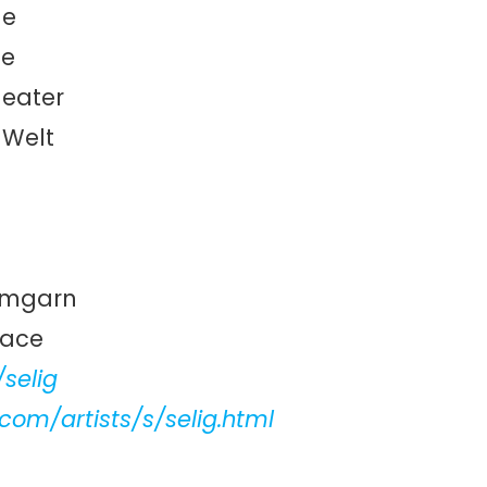
le
ee
heater
e Welt
ammgarn
lace
selig
.com/artists/s/selig.html