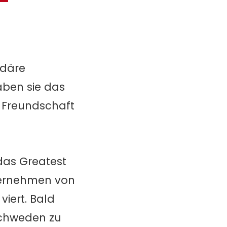
ndäre
aben sie das
e Freundschaft
das Greatest
nvernehmen von
iert. Bald
Schweden zu