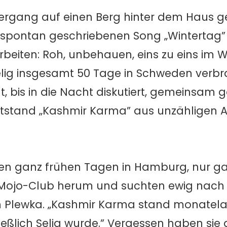
ziergang auf einen Berg hinter dem Haus
spontan geschriebenen Song „Wintertag” 
arbeiten: Roh, unbehauen, eins zu eins im
elig insgesamt 50 Tage in Schweden verbra
 bis in die Nacht diskutiert, gemeinsam 
entstand „Kashmir Karma” aus unzähligen
 den ganz frühen Tagen in Hamburg, nur g
 Mojo-Club herum und suchten ewig nach
an Plewka. „Kashmir Karma stand monatel
hließlich Selig wurde.” Vergessen haben s