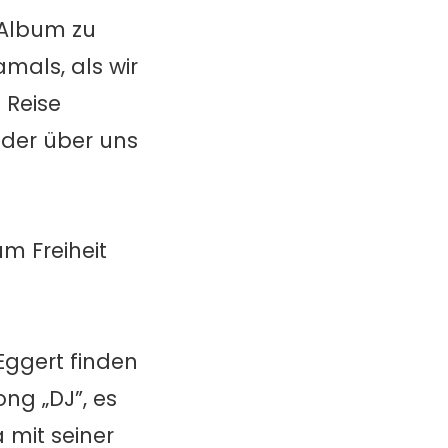
e Album zu
amals, als wir
 Reise
ieder über uns
m Freiheit
Eggert finden
ng „DJ”, es
 mit seiner