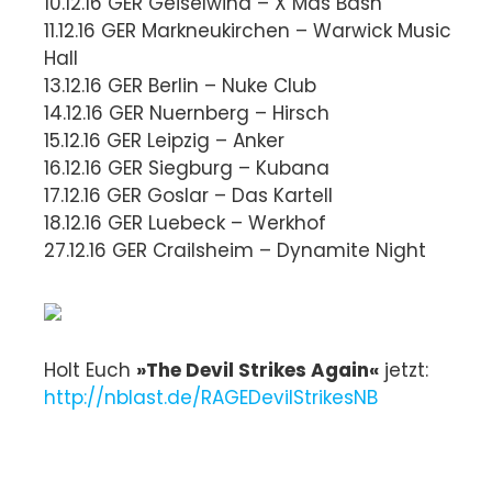
10.12.16 GER Geiselwind – X Mas Bash
11.12.16 GER Markneukirchen – Warwick Music
Hall
13.12.16 GER Berlin – Nuke Club
14.12.16 GER Nuernberg – Hirsch
15.12.16 GER Leipzig – Anker
16.12.16 GER Siegburg – Kubana
17.12.16 GER Goslar – Das Kartell
18.12.16 GER Luebeck – Werkhof
27.12.16 GER Crailsheim – Dynamite Night
Holt Euch
»The Devil Strikes Again«
jetzt:
http://nblast.de/RAGEDevilStrikesNB