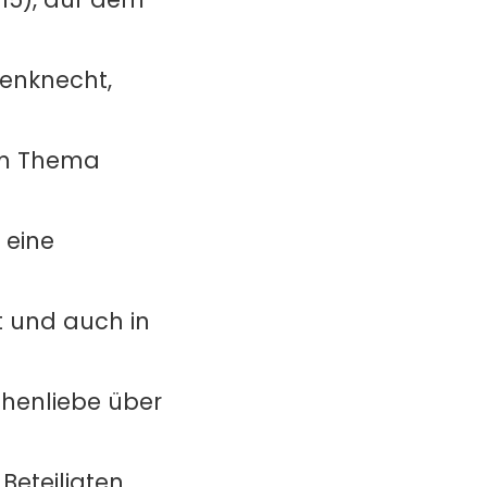
senknecht,
em Thema
 eine
nt und auch in
schenliebe über
Beteiligten