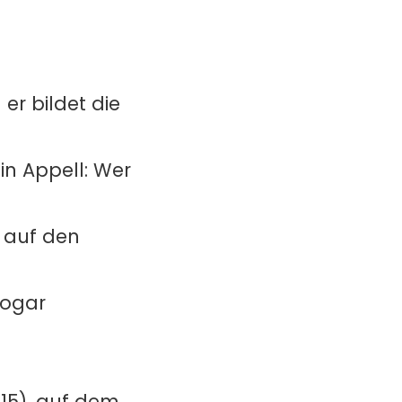
 er bildet die
in Appell: Wer
 auf den
sogar
.15), auf dem