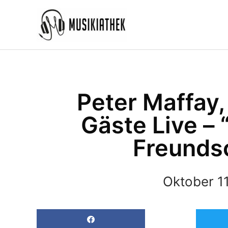
Zum
Inhalt
springen
Peter Maffay,
Gäste Live – 
Freundsc
Oktober 11