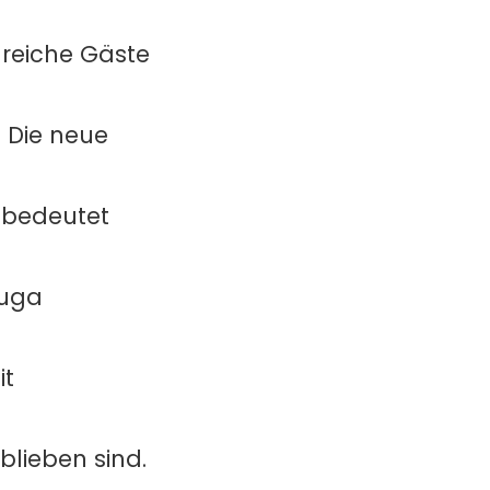
lreiche Gäste
!
Die neue
 bedeutet
luga
it
blieben sind.