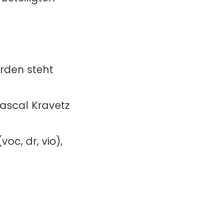
rden steht
 Pascal Kravetz
oc, dr, vio),