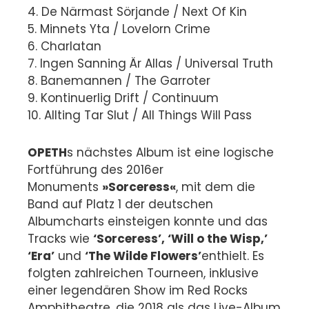
4. De Närmast Sörjande / Next Of Kin
5. Minnets Yta / Lovelorn Crime
6. Charlatan
7. Ingen Sanning Är Allas / Universal Truth
8. Banemannen / The Garroter
9. Kontinuerlig Drift / Continuum
10. Allting Tar Slut / All Things Will Pass
OPETH
s nächstes Album ist eine logische
Fortführung des 2016er
Monuments
»Sorceress«
, mit dem die
Band auf Platz 1 der deutschen
Albumcharts einsteigen konnte und das
Tracks wie
‘Sorceress’, ‘Will o the Wisp,’
‘Era’
und
‘The Wilde Flowers’
enthielt. Es
folgten zahlreichen Tourneen, inklusive
einer legendären Show im Red Rocks
Amphitheatre, die 2018 als das Live-Album