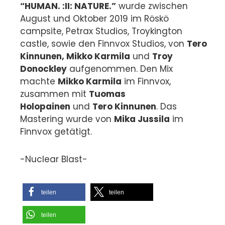
“HUMAN. :II: NATURE.”
wurde zwischen
August und Oktober 2019 im Röskö
campsite, Petrax Studios, Troykington
castle, sowie den Finnvox Studios, von
Tero
Kinnunen, Mikko Karmila
und
Troy
Donockley
aufgenommen. Den Mix
machte
Mikko Karmila
im Finnvox,
zusammen mit
Tuomas
Holopainen
und
Tero Kinnunen
. Das
Mastering wurde von
Mika Jussila
im
Finnvox getätigt.
-Nuclear Blast-
teilen
teilen
teilen