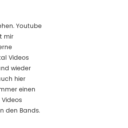
ehen. Youtube
t mir
erne
al Videos
und wieder
auch hier
 immer einen
 Videos
on den Bands.