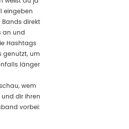
 weißt du ja
al eingeben
 Bands direkt
gs an und
 die Hashtags
s genutzt, um
nfalls länger
d schau, wem
 und dir ihren
sband vorbei: