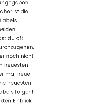
l angegeben
aher ist die
 Labels
beiden
st du oft
 durchzugehen.
er noch nicht
em neuesten
der mal neue
 die neuesten
abels folgen!
kten Einblick