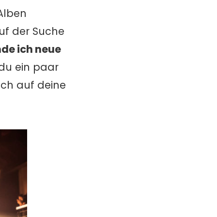
 Alben
auf der Suche
nde ich neue
 du ein paar
ach auf deine