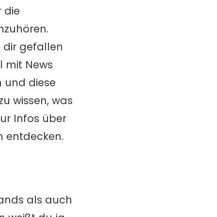
 die
inzuhören.
dir gefallen
l mit News
n und diese
zu wissen, was
ur Infos über
h entdecken.
Bands als auch