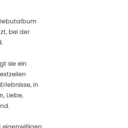
r Debutalbum
t, bei der
.
gt sie ein
extzeilen
rlebnisse, in
, Liebe,
nd.
 eigenwilligen