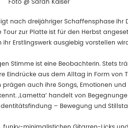
Foto @ Sarah Kaiser
digt nach dreijähriger Schaffensphase ih
Tour zur Platte ist für den Herbst angesetz
ihr Erstlingswerk ausgiebig vorstellen wird
gen Stimme ist eine Beobachterin. Stets trä
ihre Eindrücke aus dem Alltag in Form von T
 prägen auch ihre Songs, Emotionen und E
kennt. ‚Lametta’ handelt von Begegnungen
dentitätsfindung – Bewegung und Stillsta
funky-minimalistichen Gitarren-Licks und