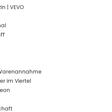
in | VEVO
hal
ff
n
 / Warenannahme
r im Viertel
deon
chaft