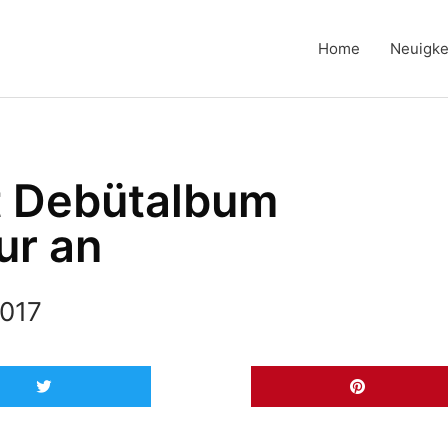
Home
Neuigke
 Debütalbum
ur an
2017