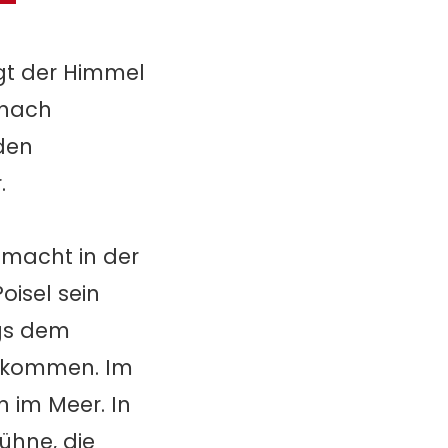
ngt der Himmel
 nach
 den
.
emacht in der
oisel sein
ngs dem
ankommen. Im
 im Meer. In
ühne, die