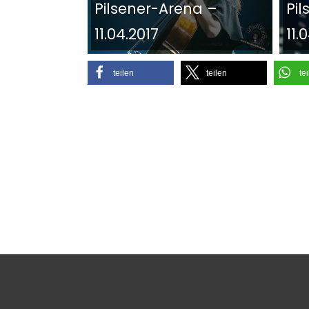
Pilsener-Arena –
Pi
11.04.2017
11.
teilen
teilen
te