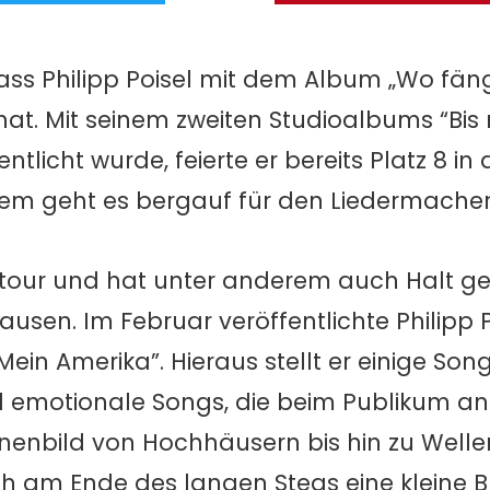
 dass Philipp Poisel mit dem Album „Wo fä
at. Mit seinem zweiten Studioalbums “Bis
ntlicht wurde, feierte er bereits Platz 8 in
em geht es bergauf für den Liedermacher
lentour und hat unter anderem auch Halt g
usen. Im Februar veröffentlichte Philipp P
ein Amerika”. Hieraus stellt er einige So
d emotionale Songs, die beim Publikum 
enbild von Hochhäusern bis hin zu Wellen
ich am Ende des langen Stegs eine kleine B